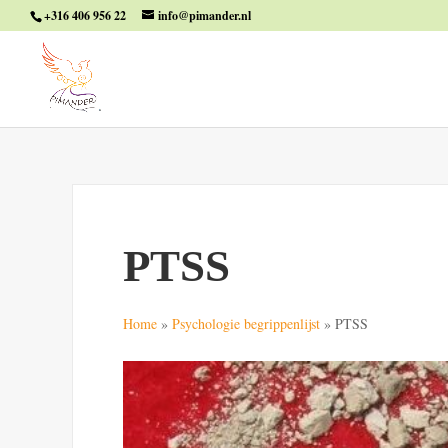
+316 406 956 22
info@pimander.nl
PTSS
Home
»
Psychologie begrippenlijst
»
PTSS