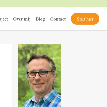
aject
Over mij
Blog
Contact
Start hier