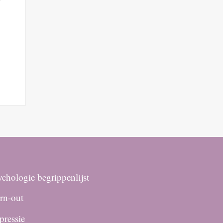
chologie begrippenlijst
rn-out
pressie