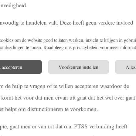
nveiligheid.
nvoudig te handelen valt. Deze heeft geen verdere invloed
estructieve gevolgen voor het welzijn en welbevinden van
okies om de website goed te laten werken, inzicht te krijgen in gebruik 
 zijn dat er ernstige lichamelijke problemen ontstaan en
 aanbiedingen te tonen. Raadpleeg ons privacybeleid voor meer informat
.
s accepteren
Voorkeuren instellen
Alles
 hierdoor kan soms hulp wat laat komen om erger te
m de hulp te vragen of te willen accepteren waardoor de
omt het voor dat men ervan uit gaat dat het wel over gaat
iet helpt om disfunctioneren te voorkomen.
pie, gaat men er van uit dat o.a. PTSS verbinding heeft