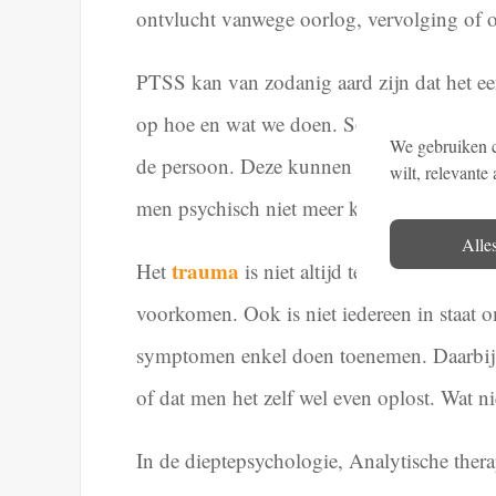
ontvlucht vanwege oorlog, vervolging of o
PTSS kan van zodanig aard zijn dat het ee
op hoe en wat we doen. Soms heeft deze d
We gebruiken co
de persoon. Deze kunnen van zodanige aard
wilt, relevante
men psychisch niet meer kan functioneren
Alle
trauma
Het
is niet altijd te herkennen en
voorkomen. Ook is niet iedereen in staat o
symptomen enkel doen toenemen. Daarbij k
of dat men het zelf wel even oplost. Wat n
In de dieptepsychologie, Analytische thera