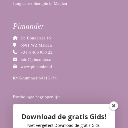
Jungiaanse therapie in Malden
Pimander
De Bonkelaar 16
6581 WZ Malden
+31 6 406 956 22
info@pimander.nl
www.pimander.nl
KvK-nummer:60113154
Psychologie begrippenlijst
Burn-out
Download de gratis Gids!
Depressie
ADHD
Niet vergeten! D
ownload de gratis Gids!